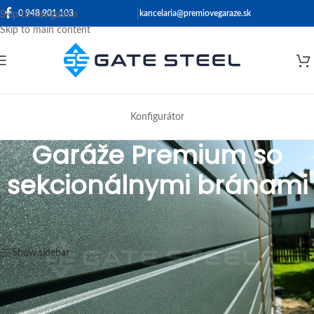
0 948 901 103
kancelaria@premiovegaraze.sk
Skip to navigation
Skip to main content
Konfigurátor
Garáže Premium so
sekcionálnymi bránami
Domov
/
Garáže Premium so sekcionálnymi bránami
Zobrazený jediný výsledok
Show sidebar