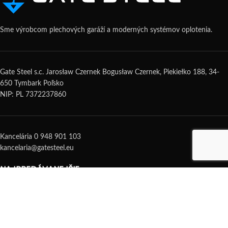
Sme výrobcom plechových garáží a moderných systémov oplotenia.
Gate Steel s.c. Jarosław Czernek Bogusław Czernek, Piekiełko 188, 34-
650 Tymbark Poľsko
NIP: PL 7372237860
Kancelária 0 948 901 103
kancelaria@gatesteel.eu
NAJPREDÁVANEJŠIE
OBCHOD
OPLOTENIE