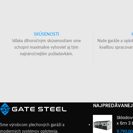
SKÚSENOSTI
Vďaka dlhoročným skúsenostiam sme
Naše garáže a oplo
schopní maximálne vyhovieť aj tým
kvalitou spracovan
najnáročnejším požiadavkám.
NAJPREDÁVANEJ
Skladov
x 6m 3 
Sme výrobcom plechových garáží a
moderných systémov oplotenia.
9,790.0