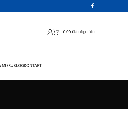
Konfigurátor
0.00
€
 MIERU
BLOG
KONTAKT