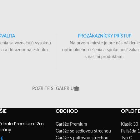
KVALITA
PROZÁKAZNÍCKY PRÍSTUP
tenia sa vyznačujú vysokou
Na prvom mieste je pre nás nájdenie
ia a dôrazom na estetiku.
optimálneho riešenia a spokojnosť zákaz
s našimi produktami.
POZRITE SI GALÉRIU
ŠIE
OBCHOD
OPLOTE
á hala Premium 12m
Garáže Premium
Klasik 30
brány
Garáže so sedlovou strechou
Palisáda 
Garáže s pultovou strechou
Typ G
0
€