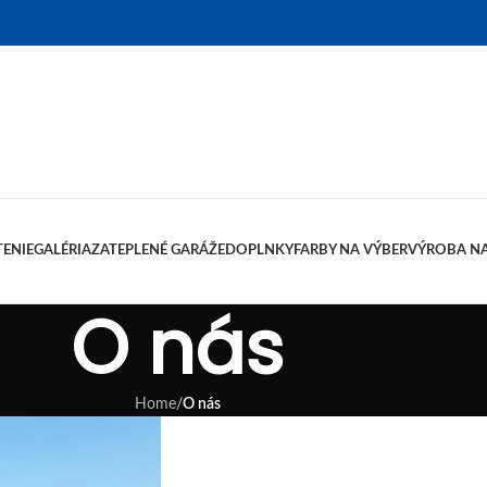
ENIE
GALÉRIA
ZATEPLENÉ GARÁŽE
DOPLNKY
FARBY NA VÝBER
VÝROBA NA
O nás
Home
/
O nás