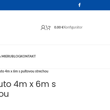
Konfigurátor
0.00
€
 MIERU
BLOG
KONTAKT
auto 4m x 6m s pultovou strechou
auto 4m x 6m s
hou