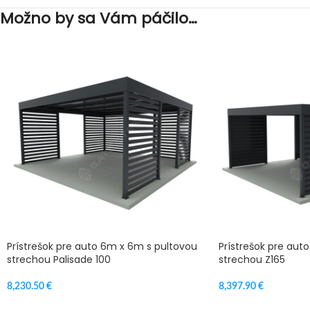
Možno by sa Vám páčilo…
Prístrešok pre auto 6m x 6m s pultovou
Prístrešok pre aut
strechou Palisade 100
strechou Z165
8,230.50
€
8,397.90
€
PRIDAŤ DO KOŠÍKA
PRIDAŤ DO KOŠÍKA