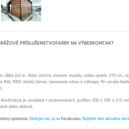
RÁŽOVÉ PRÍSLUŠENSTVO
FARBY NA VÝBER
KONTAKT
0 m, dĺžka 6,0 m. Sklon strechy smerom dozadu, výška vpredu 270 cm, v
be RAL 9005 (lesklá čierna). Lemovanie rohov a odkvapy. Pri výrobe kla
m.
 Konštrukcia je vyrobená z pozinkovaných profilov 100 x 100 x 2/3 
ešok alebo altánok.
témy oplotenia.
Sledujte nás aj na
Facebooku.
Nájdete tam aktuálne akcie 