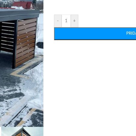
-
+
PRID