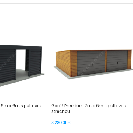
o 6m x 6m s pultovou
Garáž Premium 7m x 6m s pultovou
strechou
3,280.00
€
VÝBER MOŽNOSTÍ