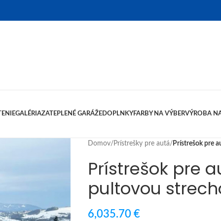
ENIE
GALÉRIA
ZATEPLENÉ GARÁŽE
DOPLNKY
FARBY NA VÝBER
VÝROBA NA
Domov
/
Prístrešky pre autá
/
Prístrešok pre 
Prístrešok pre 
pultovou strec
6,035.70
€