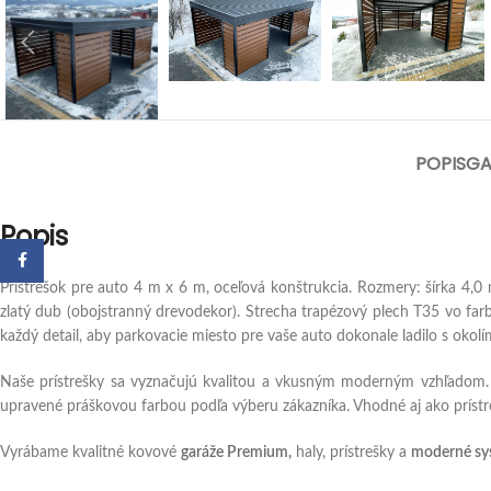
POPIS
GA
Popis
Facebook
Prístrešok pre auto 4 m x 6 m, oceľová konštrukcia. Rozmery: šírka 4,
zlatý dub (obojstranný drevodekor). Strecha trapézový plech T35 vo far
každý detail, aby parkovacie miesto pre vaše auto dokonale ladilo s okolí
Naše prístrešky sa vyznačujú kvalitou a vkusným moderným vzhľadom.
upravené práškovou farbou podľa výberu zákazníka. Vhodné aj ako prístr
Vyrábame kvalitné kovové
garáže Premium,
haly, prístrešky a
moderné sys