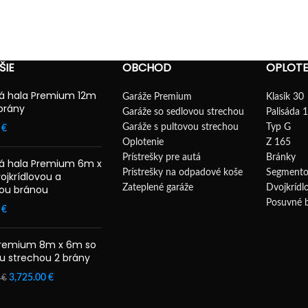
ŠIE
OBCHOD
OPLOTE
á hala Premium 12m
Garáže Premium
Klasik 30
brány
Garáže so sedlovou strechou
Palisáda 
Garáže s pultovou strechou
Typ G
0
€
Oplotenie
Z 165
Prístrešky pre autá
Bránky
á hala Premium 6m x
Prístrešky na odpadové koše
Segmento
ojkrídlovou a
ou bránou
Zateplené garáže
Dvojkrídl
Posuvné 
0
€
Premium 8m x 6m so
u strechou 2 brány
3,725.00
€
0
€