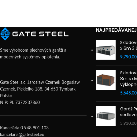
NAJPREDÁVANEJ
Skladov
x 6m 3 
Sme výrobcom plechových garáží a
moderných systémov oplotenia.
9,790.0
Skladov
8m s dv
Gate Steel s.c. Jarosław Czernek Bogusław
výklopn
Czernek, Piekiełko 188, 34-650 Tymbark
5,645.0
Poľsko
NIP: PL 7372237860
Garáž 
sedlovo
3,930.0
Kancelária 0 948 901 103
kancelaria@gatesteel.eu