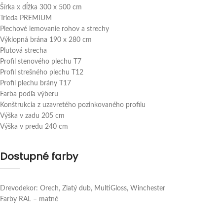
Šírka x dĺžka 300 x 500 cm
Trieda PREMIUM
Plechové lemovanie rohov a strechy
Výklopná brána 190 x 280 cm
Plutová strecha
Profil stenového plechu T7
Profil strešného plechu T12
Profil plechu brány T17
Farba podľa výberu
Konštrukcia z uzavretého pozinkovaného profilu
Výška v zadu 205 cm
Výška v predu 240 cm
Dostupné farby
Drevodekor: Orech, Zlatý dub, MultiGloss, Winchester
Farby RAL – matné