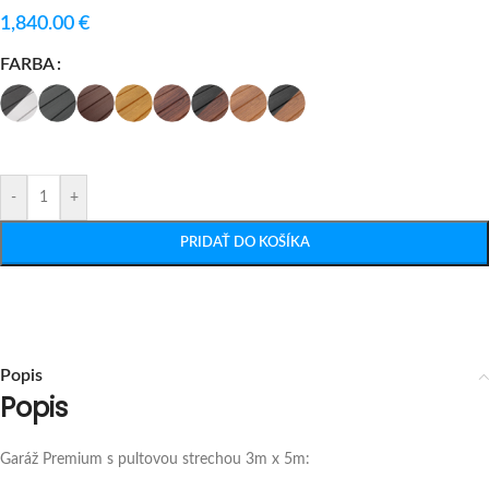
1,840.00
€
FARBA
-
+
PRIDAŤ DO KOŠÍKA
Popis
Popis
Garáž Premium s pultovou strechou 3m x 5m: