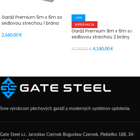
Garáž Premium 5m x 6m so
-14%
sedlovou strechou 1 brána
SUPER AKCIA
Garáž Premium 9m x 6m so
2,660.00
€
sedlovou strechou 2 brány
VÝBER MOŽNOSTÍ
4,140.00
€
4,790.00
€
PRIDAŤ DO KOŠÍKA
Sme výrobcom plechových garáží a moderných systémov oplotenia.
Gate Steel s.c. Jarosław Czernek Bogusław Czernek, Piekiełko 188, 34-