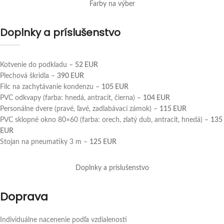
Farby na výber
Doplnky a príslušenstvo
Kotvenie do podkladu –
52
EUR
Plechová škridla –
390
EUR
Filc na zachytávanie kondenzu –
105
EUR
PVC odkvapy (farba: hnedá, antracit, čierna) –
104 EUR
Personálne dvere (pravé, ľavé, zadlabávací zámok) –
115
EUR
PVC sklopné okno 80×60 (farba: orech, zlatý dub, antracit, hnedá) –
135
EUR
Stojan na pneumatiky 3 m –
125
EUR
Doplnky a príslušenstvo
Doprava
Individuálne nacenenie podľa vzdialenosti