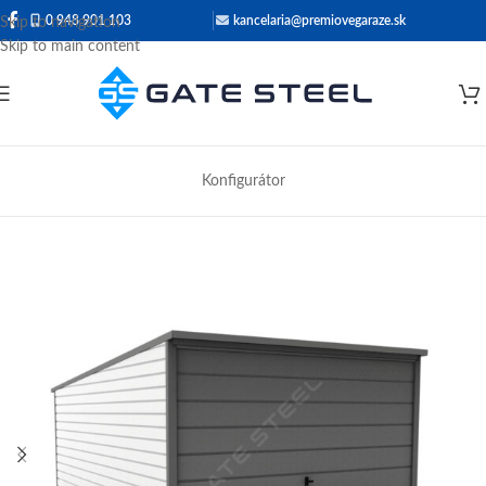
0 948 901 103
kancelaria@premiovegaraze.sk
Skip to navigation
Skip to main content
Konfigurátor