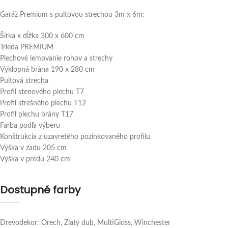
Garáž Premium s pultovou strechou 3m x 6m:
Šírka x dĺžka 300 x 600 cm
Trieda PREMIUM
Plechové lemovanie rohov a strechy
Výklopná brána 190 x 280 cm
Pultová strecha
Profil stenového plechu T7
Profil strešného plechu T12
Profil plechu brány T17
Farba podľa výberu
Konštrukcia z uzavretého pozinkovaného profilu
Výška v zadu 205 cm
Výška v predu 240 cm
Dostupné farby
Drevodekor: Orech, Zlatý dub, MultiGloss, Winchester