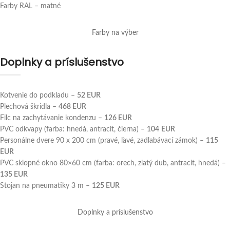
Farby RAL – matné
Farby na výber
Doplnky a príslušenstvo
Kotvenie do podkladu –
52
EUR
Plechová škridla –
468
EUR
Filc na zachytávanie kondenzu –
126
EUR
PVC odkvapy (farba: hnedá, antracit, čierna) –
104
EUR
Personálne dvere 90 x 200 cm (pravé, ľavé, zadlabávací zámok) –
115
EUR
PVC sklopné okno 80×60 cm (farba: orech, zlatý dub, antracit, hnedá) –
135
EUR
Stojan na pneumatiky 3 m –
125
EUR
Doplnky a príslušenstvo