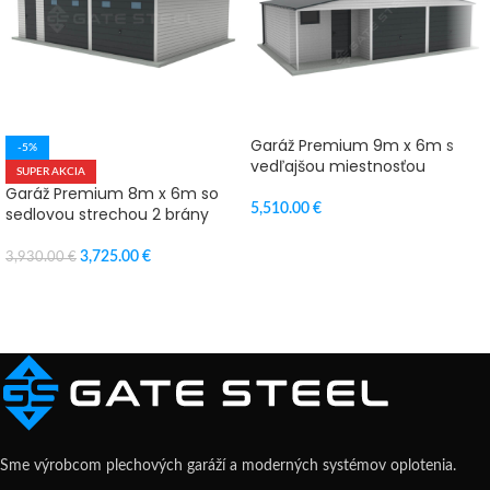
Garáž Premium 9m x 6m s
-5%
vedľajšou miestnosťou
SUPER AKCIA
Garáž Premium 8m x 6m so
5,510.00
€
sedlovou strechou 2 brány
VÝBER MOŽNOSTÍ
3,725.00
€
3,930.00
€
PRIDAŤ DO KOŠÍKA
Sme výrobcom plechových garáží a moderných systémov oplotenia.