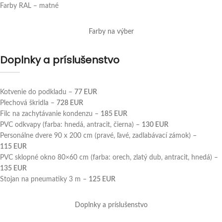
Farby RAL – matné
Farby na výber
Doplnky a príslušenstvo
Kotvenie do podkladu –
77
EUR
Plechová škridla –
728
EUR
Filc na zachytávanie kondenzu –
185
EUR
PVC odkvapy (farba: hnedá, antracit, čierna) –
130
EUR
Personálne dvere 90 x 200 cm (pravé, ľavé, zadlabávací zámok) –
115
EUR
PVC sklopné okno 80×60 cm (farba: orech, zlatý dub, antracit, hnedá) –
135
EUR
Stojan na pneumatiky 3 m –
125
EUR
Doplnky a príslušenstvo