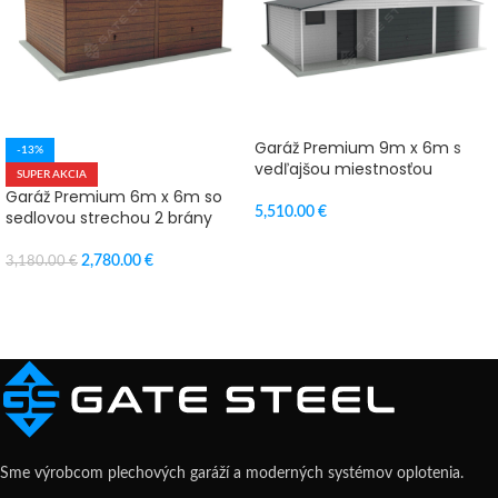
Garáž Premium 9m x 6m s
-13%
vedľajšou miestnosťou
SUPER AKCIA
Garáž Premium 6m x 6m so
5,510.00
€
sedlovou strechou 2 brány
VÝBER MOŽNOSTÍ
2,780.00
€
3,180.00
€
PRIDAŤ DO KOŠÍKA
Sme výrobcom plechových garáží a moderných systémov oplotenia.