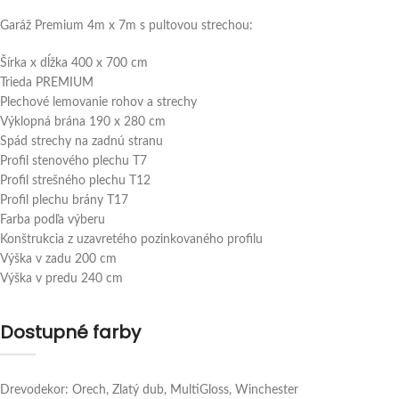
Garáž Premium 4m x 7m s pultovou strechou:
Šírka x dĺžka 400 x 700 cm
Trieda PREMIUM
Plechové lemovanie rohov a strechy
Výklopná brána 190 x 280 cm
Spád strechy na zadnú stranu
Profil stenového plechu T7
Profil strešného plechu T12
Profil plechu brány T17
Farba podľa výberu
Konštrukcia z uzavretého pozinkovaného profilu
Výška v zadu 200 cm
Výška v predu 240 cm
Dostupné farby
Drevodekor: Orech, Zlatý dub, MultiGloss, Winchester