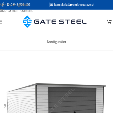
0 948 901 103
kancelaria@premiovegaraze.sk
Skip to navigation
Skip to main content
Konfigurátor