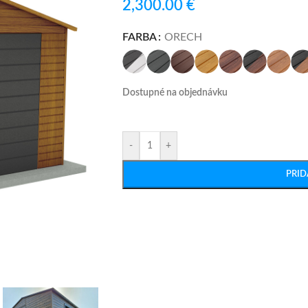
2,300.00
€
FARBA
ORECH
Dostupné na objednávku
-
+
PRID