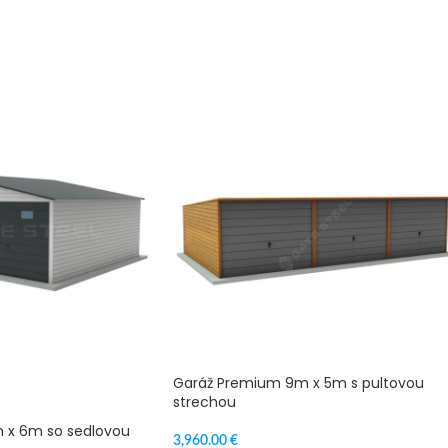
Garáž Premium 9m x 5m s pultovou
strechou
 x 6m so sedlovou
3,960.00
€