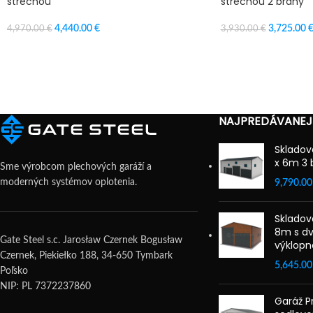
strechou
strechou 2 brány
4,440.00
€
3,725.00
4,970.00
€
3,930.00
€
PRIDAŤ DO KOŠÍKA
PRIDAŤ DO KOŠÍKA
NAJPREDÁVANEJ
Skladov
x 6m 3 
Sme výrobcom plechových garáží a
moderných systémov oplotenia.
9,790.0
Skladov
8m s dv
Gate Steel s.c. Jarosław Czernek Bogusław
výklopn
Czernek, Piekiełko 188, 34-650 Tymbark
5,645.0
Poľsko
NIP: PL 7372237860
Garáž 