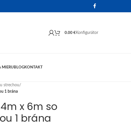
Konfigurátor
0.00
€
 MIERU
BLOG
KONTAKT
ou strechou
/
ou 1 brána
 4m x 6m so
ou 1 brána