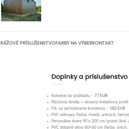
RÁŽOVÉ PRÍSLUŠENSTVO
FARBY NA VÝBER
KONTAKT
Doplnky a príslušenstvo
Kotvenie do podkladu –
77 EUR
Plechová škridla + okrasný hrebeňový profi
Filc na zachytávanie kondenzu –
182
EUR
PVC odkvapy (farba: hnedá, antracit, čierna
Personálne dvere 90 x 200 cm (pravé, ľavé,
PVC sklopné okno 80×60 cm (farba: orech, z