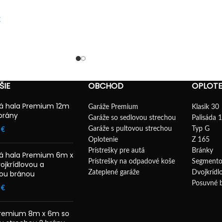
VÝBER MOŽNOSTÍ
€
ŠIE
OBCHOD
OPLOTE
á hala Premium 12m
Garáže Premium
Klasik 30
brány
Garáže so sedlovou strechou
Palisáda 
Garáže s pultovou strechou
Typ G
0
€
Oplotenie
Z 165
Prístrešky pre autá
Bránky
á hala Premium 6m x
Prístrešky na odpadové koše
Segmento
ojkrídlovou a
ou bránou
Zateplené garáže
Dvojkrídl
Posuvné 
0
€
Premium 8m x 6m so