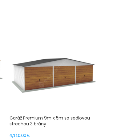
Garáž Premium 9m x 5m so sedlovou
-10%
strechou 3 brány
SUPER AKCIA
Garáž Premium 
4,110.00
€