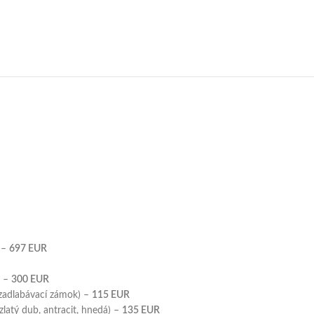
l –
697
EUR
) –
300 EUR
 zadlabávací zámok) –
115
EUR
latý dub, antracit, hnedá) –
135
EUR