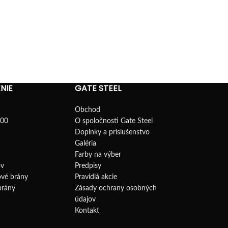
strechou 3 brán
VÝBER MOŽNOSTÍ
4,170.
4,640.00
€
PRIDAŤ DO KOŠ
NIE
GATE STEEL
Obchod
100
O spoločnosti Gate Steel
Doplnky a príslušenstvo
Galéria
Farby na výber
v
Predpisy
ové brány
Pravidlá akcie
brány
Zásady ochrany osobných
údajov
Kontakt