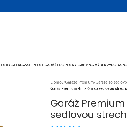
ENIE
GALÉRIA
ZATEPLENÉ GARÁŽE
DOPLNKY
FARBY NA VÝBER
VÝROBA NA
Domov
/
Garáže Premium
/
Garáže so sedlov
Garáž Premium 4m x 6m so sedlovou strech
Garáž Premium
sedlovou strech