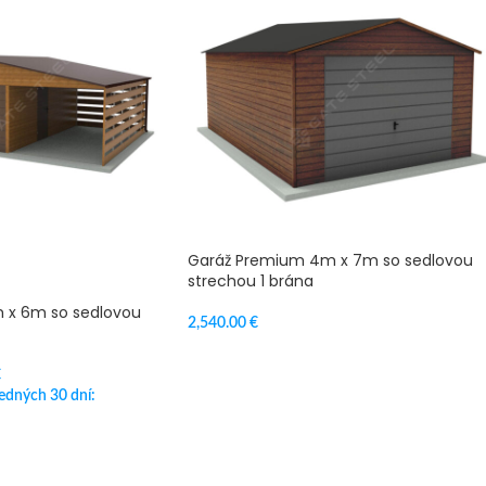
Garáž Premium 4m x 7m so sedlovou
strechou 1 brána
 x 6m so sedlovou
2,540.00
€
VÝBER MOŽNOSTÍ
€
ledných 30 dní: