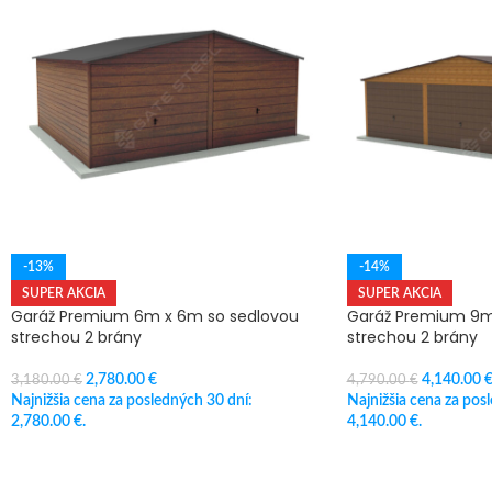
-13%
-14%
SUPER AKCIA
SUPER AKCIA
Garáž Premium 6m x 6m so sedlovou
Garáž Premium 9m
strechou 2 brány
strechou 2 brány
2,780.00
€
4,140.00
3,180.00
€
4,790.00
€
Najnižšia cena za posledných 30 dní:
Najnižšia cena za pos
2,780.00
€
.
4,140.00
€
.
PRIDAŤ DO KOŠÍKA
PRIDAŤ DO KOŠÍKA