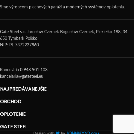
Sme výrobcom plechových garáží a moderných systémov oplotenia.
Gate Steel s.c. Jarosław Czernek Bogusław Czernek, Piekiełko 188, 34-
650 Tymbark Poľsko
NIP: PL 7372237860
Kancelária 0 948 901 103
kancelaria@gatesteel.eu
NAJPREDÁVANEJŠIE
OBCHOD
OPLOTENIE
GATE STEEL