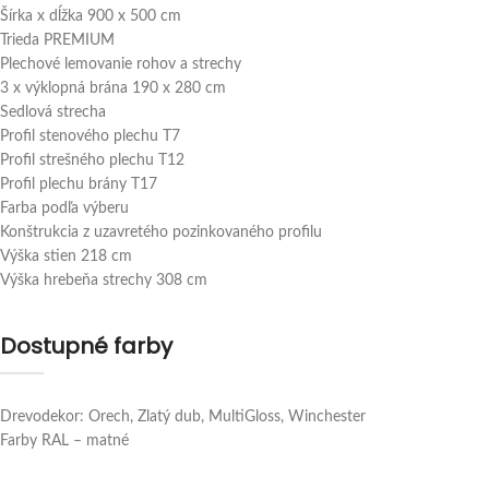
Šírka x dĺžka 900 x 500 cm
Trieda PREMIUM
Plechové lemovanie rohov a strechy
3 x výklopná brána 190 x 280 cm
Sedlová strecha
Profil stenového plechu T7
Profil strešného plechu T12
Profil plechu brány T17
Farba podľa výberu
Konštrukcia z uzavretého pozinkovaného profilu
Výška stien 218 cm
Výška hrebeňa strechy 308 cm
Dostupné farby
Drevodekor: Orech, Zlatý dub, MultiGloss, Winchester
Farby RAL – matné