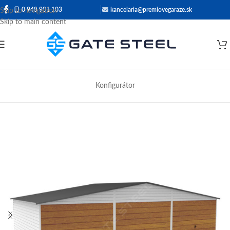
0 948 901 103
kancelaria@premiovegaraze.sk
Skip to navigation
Skip to main content
Konfigurátor