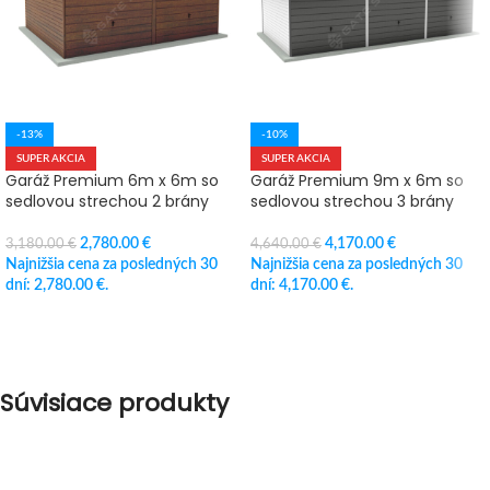
-13%
-10%
SUPER AKCIA
SUPER AKCIA
Garáž Premium 6m x 6m so
Garáž Premium 9m x 6m so
sedlovou strechou 2 brány
sedlovou strechou 3 brány
2,780.00
€
4,170.00
€
3,180.00
€
4,640.00
€
Najnižšia cena za posledných 30
Najnižšia cena za posledných 30
dní:
2,780.00
€
.
dní:
4,170.00
€
.
PRIDAŤ DO KOŠÍKA
PRIDAŤ DO KOŠÍKA
Súvisiace produkty