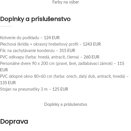
Farby na výber
Doplnky a príslušenstvo
Kotvenie do podkladu –
124
EUR
Plechová škridla + okrasný hrebeňový profil –
1243
EUR
Filc na zachytávanie kondenzu –
315
EUR
PVC odkvapy (farba: hnedá, antracit, čierna) –
260 EUR
Personálne dvere 90 x 200 cm (pravé, ľavé, zadlabávací zámok) –
115
EUR
PVC sklopné okno 80×60 cm (farba: orech, zlatý dub, antracit, hnedá) –
135
EUR
Stojan na pneumatiky 3 m –
125
EUR
Doplnky a príslušenstvo
Doprava