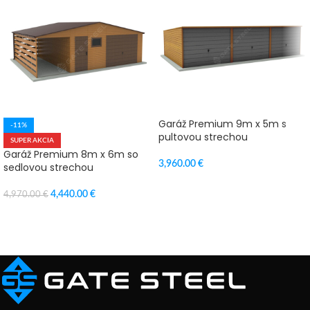
Garáž Premium 9m x 5m s
-11%
pultovou strechou
SUPER AKCIA
Garáž Premium 8m x 6m so
3,960.00
€
sedlovou strechou
VÝBER MOŽNOSTÍ
4,440.00
€
4,970.00
€
PRIDAŤ DO KOŠÍKA